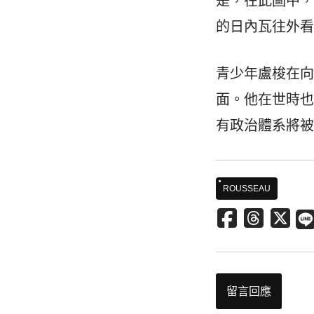
是，在此圖中
的日內瓦往外
青少年盧梭在
面。他在世時
有政治體系將
ROUSSEAU
留言回應