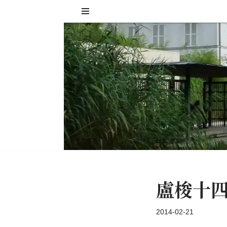
Skip
to
content
盧梭十
2014-02-21