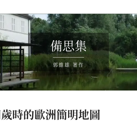
備思集
郭維雄 著作
四歲時的歐洲簡明地圖