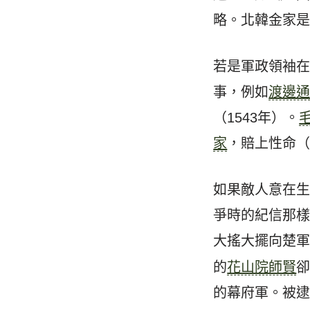
略。北韓金家
若是軍政領袖
事，例如
渡邊
（1543年）。
家
，賠上性命（1
如果敵人意在
爭時的紀信那
大搖大擺向楚
的
花山院師賢
的幕府軍。被