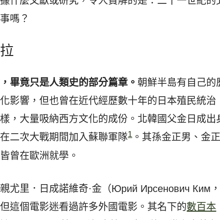
根據什麼文獻或研究，令人費解的是：二十一世紀的
行事嗎？
吉拉
富，畢竟只是人類史的部分篇章。
朝鮮半島有自己的
文化影響，但也曾在近代經歷數十年的日本殖民統治
一樣，大量吸納西方文化的成份。北韓國父金日成出
1
，在二次大戰期間加入蘇聯軍隊
。其孫金正男、金
正皆曾在歐洲就學。
尤里．日成諾維奇·金（Юрий Ирсенович Ки
，但這個電影迷看過許多外國電影。其名下的
數百本