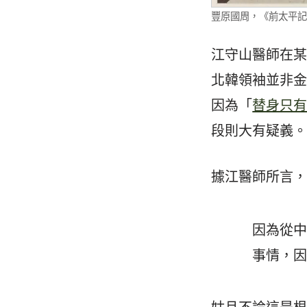
豐原國周，《前太平記擬玉殿 平
江守山醫師在
北韓領袖並非
因為「
替身只
段則大有疑義
據江醫師所言
因為從
事情，