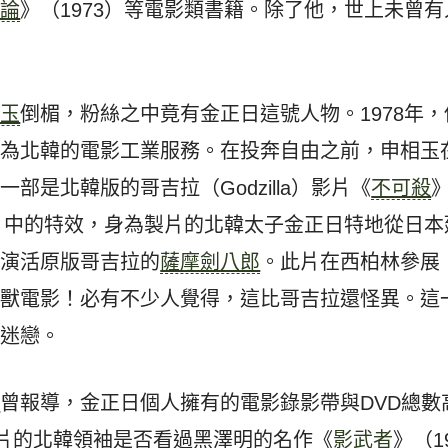
術論
》（1973）等電影類書籍。除了他，世上未曾
相玉
倒楣，粉絲之中竟有金正日這號人物。1978年
，為北韓的電影工業服務。在投奔自由之前，申相玉
部是北韓版的哥吉拉（Godzilla）影片《
不可殺
了片中的特效，身為製片的北韓太子金正日特地從日
及演活原版哥吉拉的
薩摩劍八郎
。此片在西柏林參展
怪獸電影！必有不少人覺得，這比哥吉拉還怪異。這
的迷戀。
C
曾報導，金正日個人擁有的電影錄影帶與DVD總數
作片的北韓領袖是否看過黑澤明的名作《
影武者
》（1