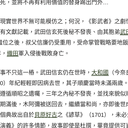
之死，並將不再有利用價值的替身踢出門外…
但現實世界不無可能模仿之；何況，《影武者》之劇
已有文獻記載，武田信玄死後秘不發喪、由其胞弟
武
繼位之後，叔父信廉仍受重用，受命掌管戰略要地
年，
織田
軍入侵後戰敗身亡。
故事不只這一樁。武田信玄仍在世時，
大和國
（今奈
– 1550）年紀輕輕即因病去世，其子順慶當時未滿兩
，遵循順昭之遺囑，三年之內秘不發喪，並找來貌似
年期滿後，木阿彌被送回去，繼續當和尚，亦即後世
這個典故出自於
貝原好古
之《諺草》（1701），未
國演義》的許多情節，故事即使是杜撰，畢竟提供可