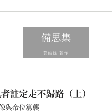
備思集
郭維雄 著作
武者註定走不歸路（上）
像與帝位篡襲