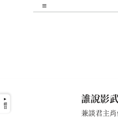
Skip
to
content
誰說影
▸
綱目
兼談君主肖