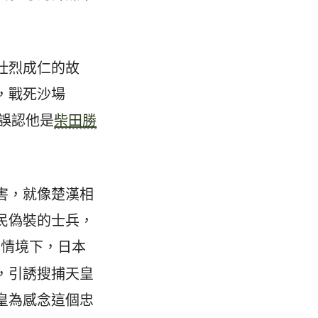
壯烈成仁的故
，戰死沙場
誤認他是
柴田勝
害，就像楚漢相
民偽裝的士兵，
的情境下，日本
，引誘搜捕天皇
皇為感念這個忠