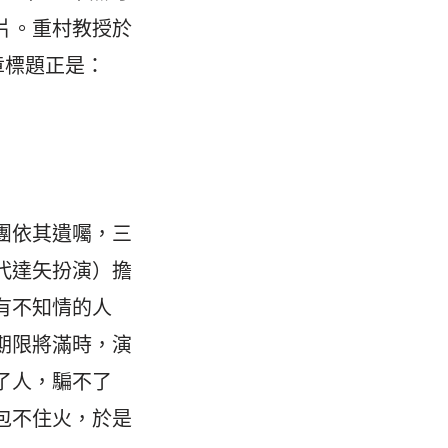
片。重村教授於
章標題正是：
團依其遺囑，三
代達矢扮演）擔
有不知情的人
期限將滿時，演
了人，騙不了
包不住火，於是