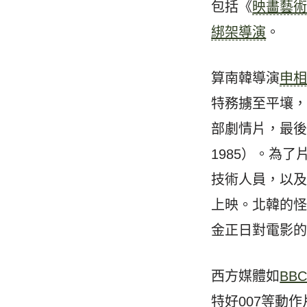
包括《
映畵藝
綁架導演
。
算南韓導演
申
特務擄至平壤
部劇情片，最後一
1985）。為
技術人員，以
上映。北韓的
金正日對電影
西方媒體如
BB
特好007等動