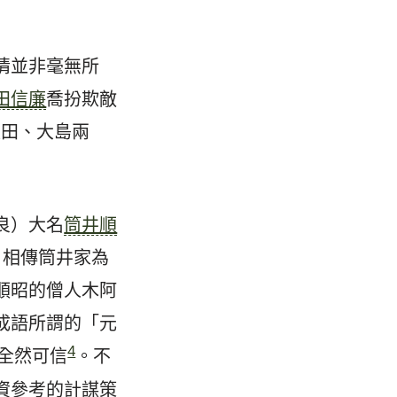
情並非毫無所
田信廉
喬扮欺敵
飯田、大島兩
良）大名
筒井順
歲。相傳筒井家為
順昭的僧人木阿
成語所謂的「元
4
必全然可信
。不
資參考的計謀策