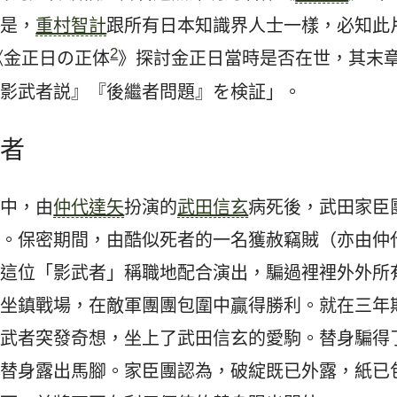
的是，
重村智計
跟所有日本知識界人士一樣，必知此
2
的《金正日の正体
》探討金正日當時是否在世，其末
『影武者説』『後繼者問題』を検証」。
武者
片中，由
仲代達矢
扮演的
武田信玄
病死後，武田家臣
喪。保密期間，由酷似死者的一名獲赦竊賊（亦由仲
。這位「影武者」稱職地配合演出，騙過裡裡外外所
自坐鎮戰場，在敵軍團團包圍中贏得勝利。就在三年
影武者突發奇想，坐上了武田信玄的愛駒。替身騙得
的替身露出馬腳。家臣團認為，破綻既已外露，紙已