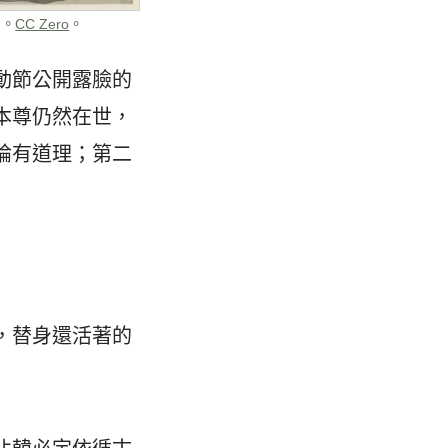
m。
CC Zero
。
動節公開露臉的
本尊仍然在世，
論有道理；第二
，替身還活著的