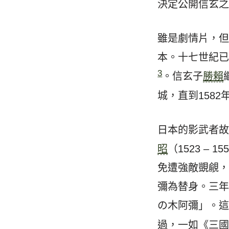
決定公開信玄
雖是劇情片，
本。十七世紀
3
。信玄子
勝賴
城，直到1582
日本的影武者
昭
（1523 
免遭強敵覬覦
彌為替身。三
の木阿彌」。
過，一如《三