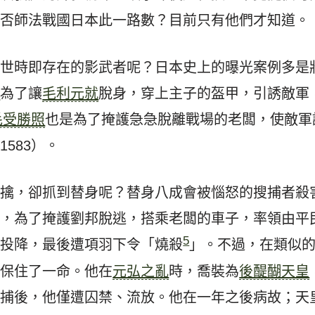
是否師法戰國日本此一路數？目前只有他們才知道。
在世時即存在的影武者呢？日本史上的曝光案例多是
通
為了讓
毛利元就
脫身，穿上主子的盔甲，引誘敵軍
毛受勝照
也是為了掩護急急脫離戰場的老闆，使敵軍
583）。
生擒，卻抓到替身呢？替身八成會被惱怒的搜捕者殺
樣，為了掩護劉邦脫逃，搭乘老闆的車子，率領由平
5
軍投降，最後遭項羽下令「燒殺
」。不過，在類似
卻保住了一命。他在
元弘之亂
時，喬裝為
後醍醐天皇
逮捕後，他僅遭囚禁、流放。他在一年之後病故；天