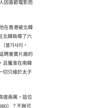
有人因喜歡電影而
，他在香港被北韓
在北韓執導了六
》（불가사리，
本延聘東寶片廠的
，且獲准在南韓
一切只緣於太子
高達兩萬。這位
980）？不無可