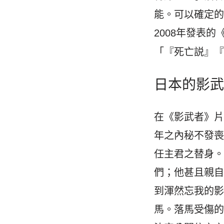
能。可以確定
2008年發表
「『死亡説』
日本的影
在《影武者》
年之內秘不發
任主君之替身
們；他甚且親
到渾然忘我的
馬。落馬受傷